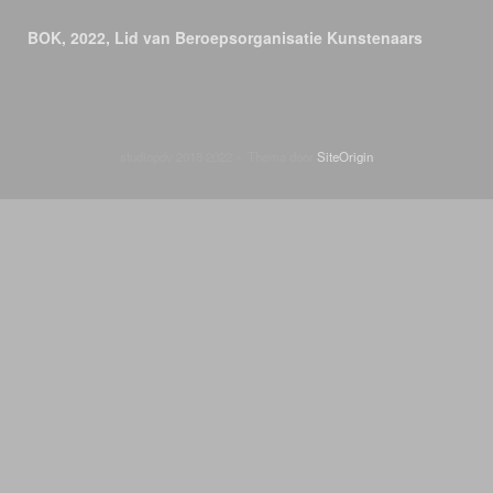
BOK, 2022, Lid van Beroepsorganisatie Kunstenaars
studiopdv 2018 2022
Thema door
SiteOrigin