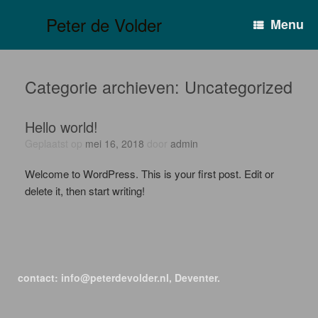
Ga
Peter de Volder
naar
Menu
de
inhoud
Categorie archieven:
Uncategorized
Hello world!
Geplaatst op
mei 16, 2018
door
admin
Welcome to WordPress. This is your first post. Edit or
delete it, then start writing!
contact:
info@peterdevolder.nl
, Deventer.